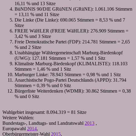
16,11 % und 13 Sitze
BüNDNIS 90/DIE GRüNEN (GRüNE): 1.061.106 Stimmen
= 13,11 % und 11 Sitze
Die Linke (Die Linke): 690.065 Stimmen = 8,53 % und 7
Sitze
FREIE WäHLER (FREIE WäHLER): 276.909 Stimmen =
3,42 % und 3 Sitze
Freie Demokratische Partei (FDP): 214.781 Stimmen = 2,65
% und 2 Sitze
Unabhängige Wählergemeinschaft Marburg-Biedenkopf
(UWG): 127.181 Stimmen = 1,57 % und 1 Sitz
Klimaliste Marburg-Biedenkopf (KLIMALISTE): 118.103
Stimmen = 1,46 % und 1 Sitz
Marburger Linke: 78.943 Stimmen = 0,98 % und 1 Sitz
Anarchistische Pogo-Partei Deutschlands (APPD): 31.794
Stimmen = 0,39 % und 0 Sitz
Bürgerliste Weiterdenken (WDMR): 30.862 Stimmen = 0,38
% und 0 Sitz
Wahlgebiet insgesamt: 8.094.319 = 81 Sitze
Weitere Wahlen:
Bundestags-, Landtags- und Landratswahl
2013
,
Europawahl
2014
,
Oberbürgermeister-Wahl
2015
,