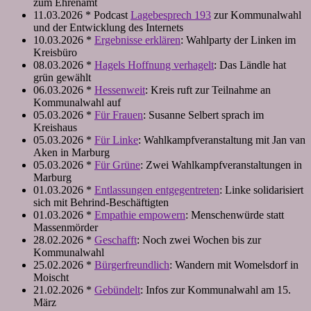
zum Ehrenamt
11.03.2026 * Podcast
Lagebesprech 193
zur Kommunalwahl
und der Entwicklung des Internets
10.03.2026 *
Ergebnisse erklären
: Wahlparty der Linken im
Kreisbüro
08.03.2026 *
Hagels Hoffnung verhagelt
: Das Ländle hat
grün gewählt
06.03.2026 *
Hessenweit
: Kreis ruft zur Teilnahme an
Kommunalwahl auf
05.03.2026 *
Für Frauen
: Susanne Selbert sprach im
Kreishaus
05.03.2026 *
Für Linke
: Wahlkampfveranstaltung mit Jan van
Aken in Marburg
05.03.2026 *
Für Grüne
: Zwei Wahlkampfveranstaltungen in
Marburg
01.03.2026 *
Entlassungen entgegentreten
: Linke solidarisiert
sich mit Behrind-Beschäftigten
01.03.2026 *
Empathie empowern
: Menschenwürde statt
Massenmörder
28.02.2026 *
Geschafft
: Noch zwei Wochen bis zur
Kommunalwahl
25.02.2026 *
Bürgerfreundlich
: Wandern mit Womelsdorf in
Moischt
21.02.2026 *
Gebündelt
: Infos zur Kommunalwahl am 15.
März