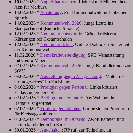
16.02.2026 *
Angreifbar machen
: Linke startet Mietwucher-
App für Marburg
14.02.2026 *
Vorstellung
: Zur Kommunalwahl in Einfacher
Sprache
14.02.2026 *
Kommunalwahl 2026
: Junge Leute ins
Stadtparlament (Einfache Sprache)
12.02.2026 *
Neu und nichtswürdig
: Grüne kritisieren
Kürzungen bei Gesamtschulen
12.02.2026 *
Neu und nützlich
: Online-Dialog zur Sicherheit
der Kommunalwahl
11.02.2026 *
Demokratieverteidigung
: SPD-Veranstaltung
mit Georg Maier
07.02.2026 *
Kommunalwahl 2026
: Junge Kandidierende zur
StVV
04.02.2026 *
Ausstellung gegen Ausgrenzung
: "Mütter des
Grundgesetzes" im Kreishaus
04.02.2026 *
Profitgier gegen Personal
: Linke kritisiert
Entlassungen bei CSL
02.02.2026 *
Bedingungen erläutert
: Das Wahlamt im
Rathaus ist geöffnet
02.02.2026 *
Forderungen erläutert
: Grüne stellen Programm
für Kreistagswahl vor
01.02.2026 *
Demokratie im Dutzend
: Zwölf Parteien und
Listen kandidieren im Kreis
30.01.2026 *
Angehalten
: RP ruft zur Teilnahme an